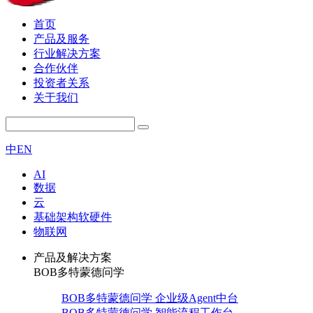
首页
产品及服务
行业解决方案
合作伙伴
投资者关系
关于我们
中
EN
AI
数据
云
基础架构软硬件
物联网
产品及解决方案
BOB多特蒙德问学
BOB多特蒙德问学 企业级Agent中台
BOB多特蒙德问学 智能流程工作台